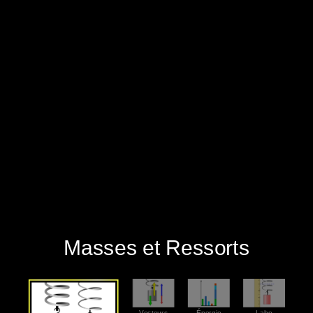
‪Masses et Ressorts‬
‪Énergie‬
‪Intro‬
‪Vecteurs‬
‪Labo‬
‪Masses et Ressorts‬
‪Vecteurs‬
‪Énergie‬
‪Labo‬