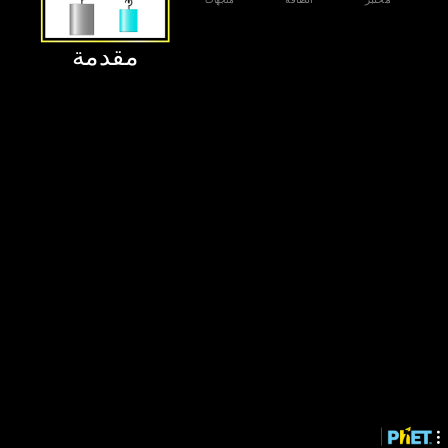
‫مقدمة‬