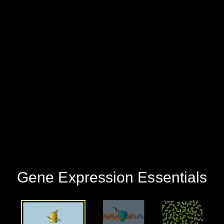
‪Gene Expression Essentials‬
‪Expression‬
‪mRNA‬
‪Multiple Cells‬
‪Gene Expression Essentials‬