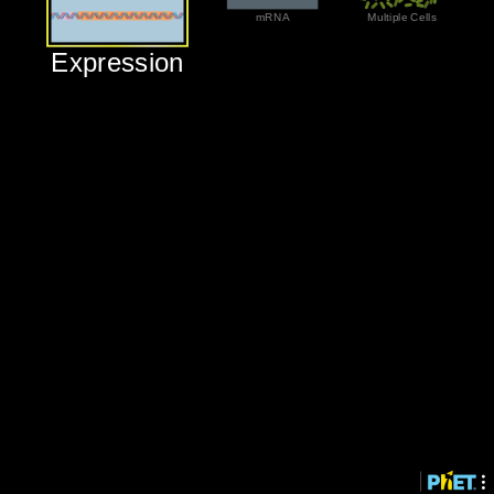
‪mRNA‬
‪Multiple Cells‬
‪Expression‬