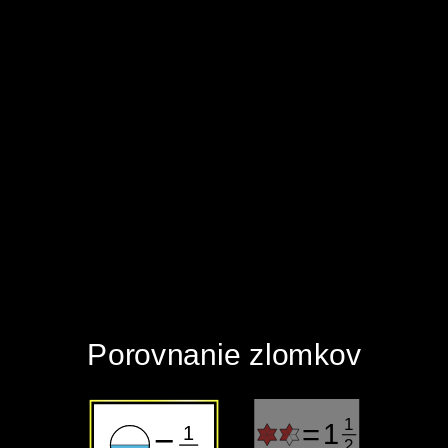
‪Porovnanie zlomkov‬
1
=
1
1
=
2