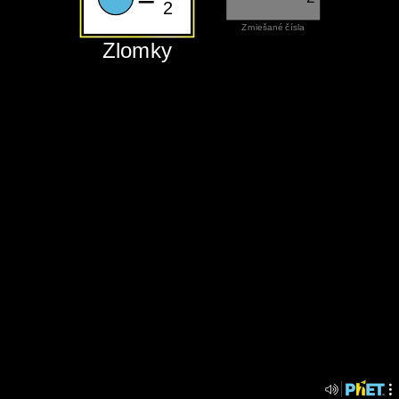
2
‪Zmiešané čísla‬
‪Zlomky‬
‪Zlomky‬
‪Zmiešané čísla‬