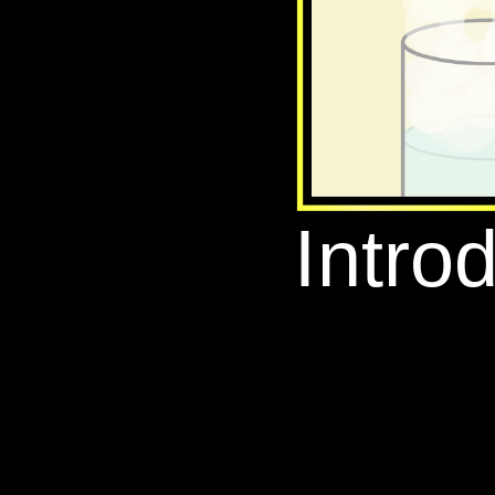
‪Intro