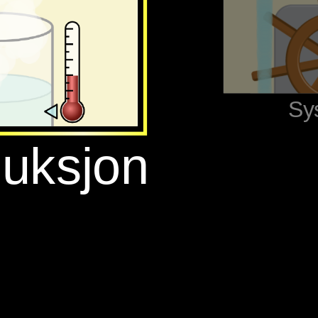
‪Sy
duksjon‬