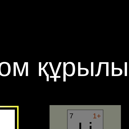
том құрылы
7
1+