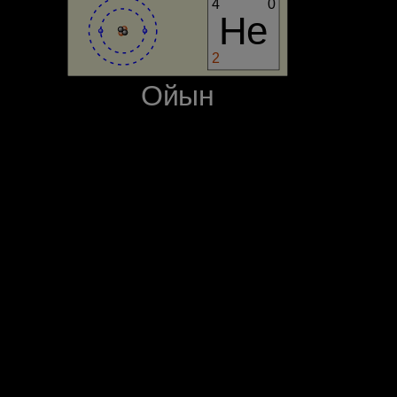
4
0
He
2
‪Ойын‬