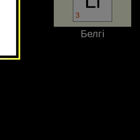
Li
3
‪Белгі‬