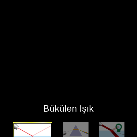
‪Bükülen Işık‬