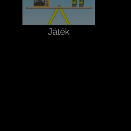
‪Játék‬