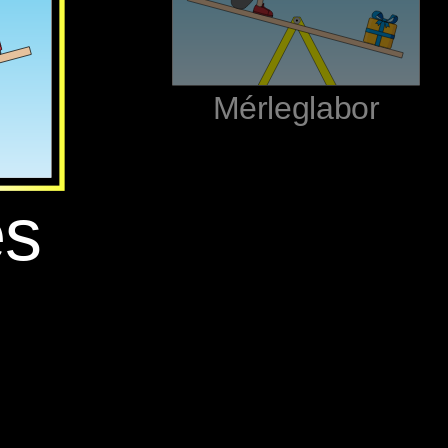
‪Mérleglabor‬
s‬