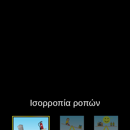
‪Ισορροπία ροπών‬