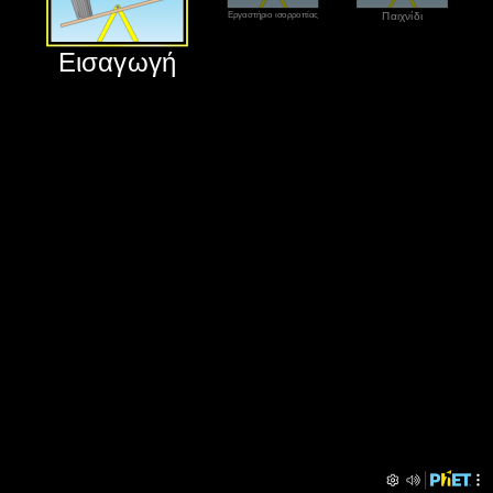
‪Εργαστήριο ισορροπίας‬
‪Παιχνίδι‬
‪Εισαγωγή‬
‪Εισαγωγή‬
‪Παιχνίδι‬
‪Εργαστήριο ισορροπίας‬