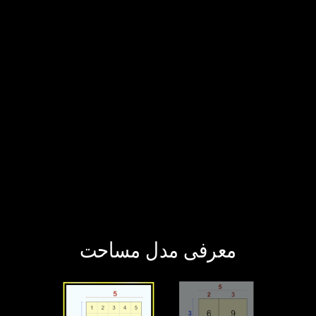
‫معرفی مدل مساحت‬