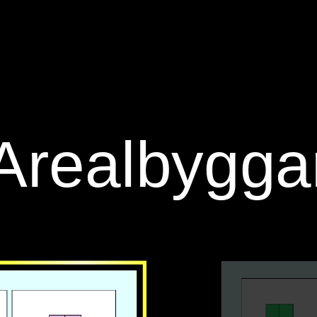
‪Utforsk‬
‪Spel‬
‪Arealbyggar