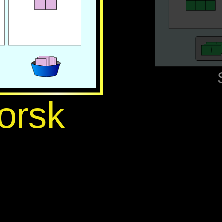
forsk‬