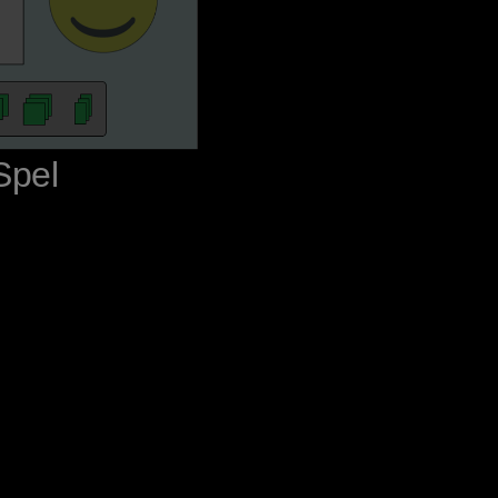
‪Spel‬