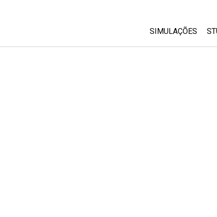
SIMULAÇÕES
ST
All Sims
Física
Matemática
Química
Ciências da Terra
Biologia
Simulações Trad
Customizable Si