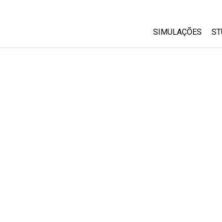
SIMULAÇÕES
ST
All Sims
Física
Matemática
Química
Ciências da Terra
Biologia
Simulações Trad
Customizable Si