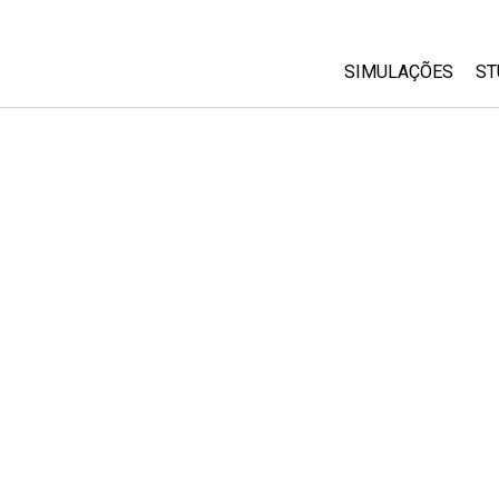
SIMULAÇÕES
ST
All Sims
Física
Matemática
Química
Ciências da Terra
Biologia
Simulações Trad
Customizable Si