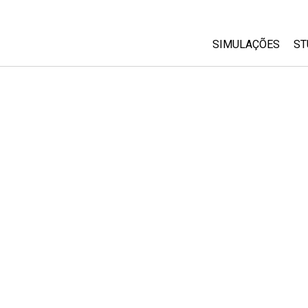
SIMULAÇÕES
ST
All Sims
Física
Matemática
Química
Ciências da Terra
Biologia
Simulações Trad
Customizable Si