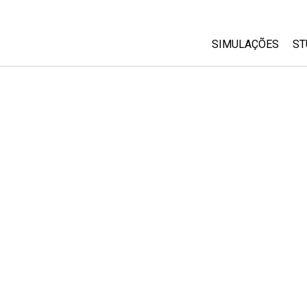
SIMULAÇÕES
ST
All Sims
Física
Matemática
Química
Ciências da Terra
Biologia
Simulações Trad
Customizable Si