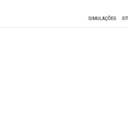
SIMULAÇÕES
ST
All Sims
Física
Matemática
Química
Ciências da Terra
Biologia
Simulações Trad
Customizable Si