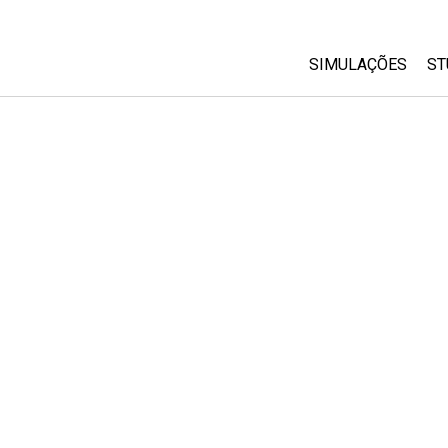
SIMULAÇÕES
ST
All Sims
Física
Matemática
Química
Ciências da Terra
Biologia
Simulações Trad
Customizable Si