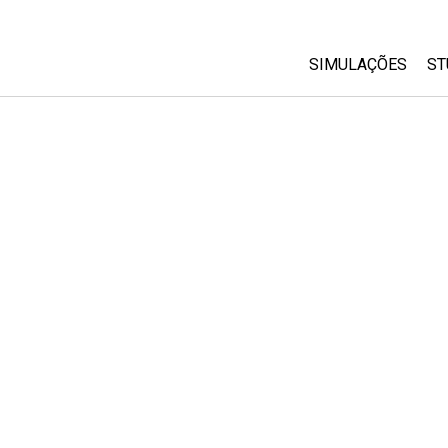
SIMULAÇÕES
ST
All Sims
Física
Matemática
Química
Ciências da Terra
Biologia
Simulações Trad
Customizable Si