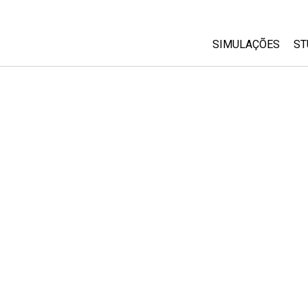
SIMULAÇÕES
ST
All Sims
Física
Matemática
Química
Ciências da Terra
Biologia
Simulações Trad
Customizable Si