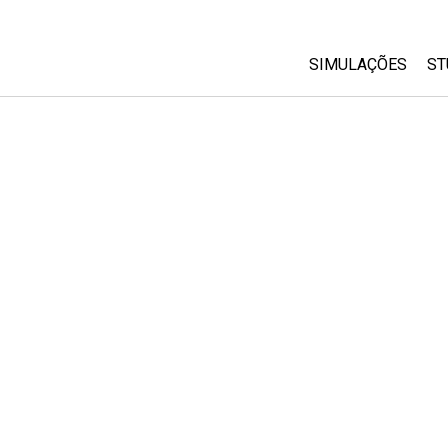
SIMULAÇÕES
ST
All Sims
Física
Matemática
Química
Ciências da Terra
Biologia
Simulações Trad
Customizable Si