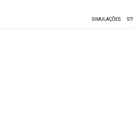
SIMULAÇÕES
ST
All Sims
Física
Matemática
Química
Ciências da Terra
Biologia
Simulações Trad
Customizable Si