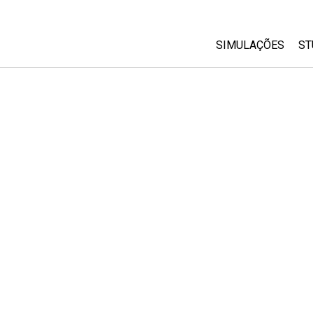
SIMULAÇÕES
ST
All Sims
Física
Matemática
Química
Ciências da Terra
Biologia
Simulações Trad
Customizable Si