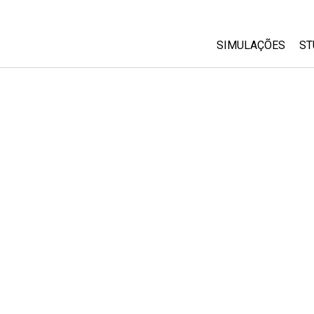
SIMULAÇÕES
ST
All Sims
Física
Matemática
Química
Ciências da Terra
Biologia
Simulações Trad
Customizable Si