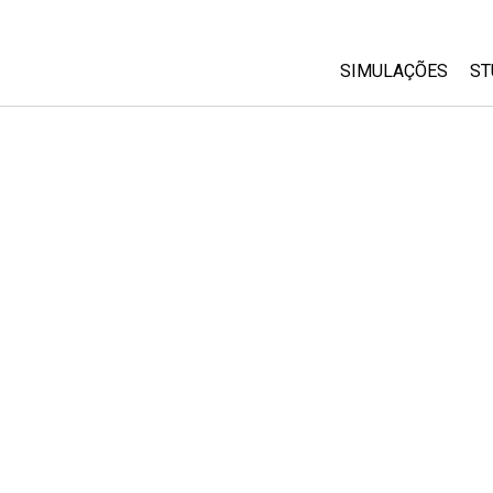
SIMULAÇÕES
ST
All Sims
Física
Matemática
Química
Ciências da Terra
Biologia
Simulações Trad
Customizable Si