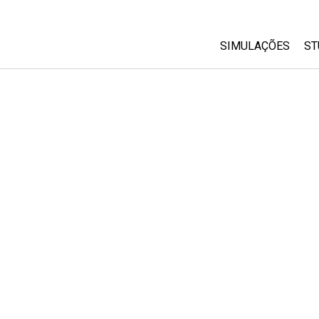
SIMULAÇÕES
ST
All Sims
Física
Matemática
Química
Ciências da Terra
Biologia
Simulações Trad
Customizable Si