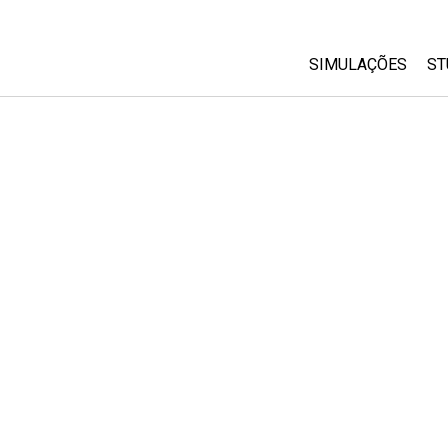
SIMULAÇÕES
ST
All Sims
Física
Matemática
Química
Ciências da Terra
Biologia
Simulações Trad
Customizable Si