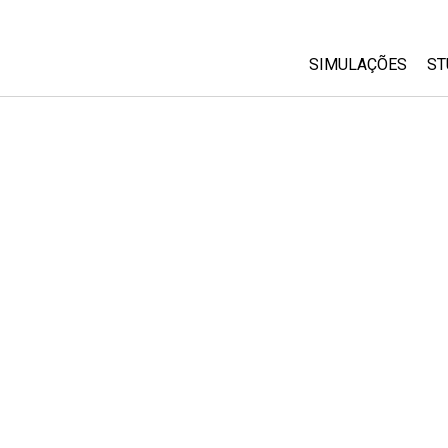
SIMULAÇÕES
ST
All Sims
Física
Matemática
Química
Ciências da Terra
Biologia
Simulações Trad
Customizable Si