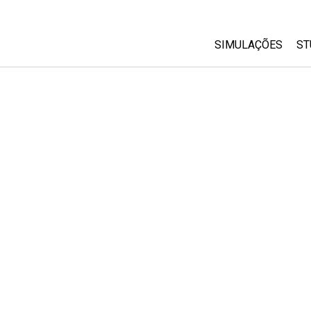
SIMULAÇÕES
ST
All Sims
Física
Matemática
Química
Ciências da Terra
Biologia
Simulações Trad
Customizable Si