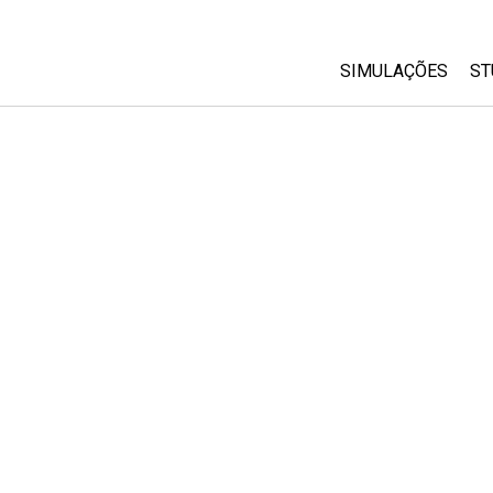
SIMULAÇÕES
ST
All Sims
Física
Matemática
Química
Ciências da Terra
Biologia
Simulações Trad
Customizable Si