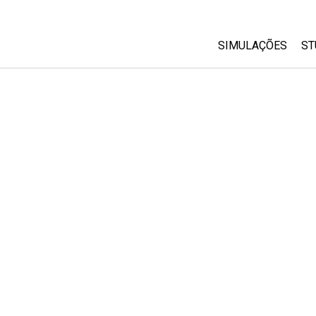
SIMULAÇÕES
ST
All Sims
Física
Matemática
Química
Ciências da Terra
Biologia
Simulações Trad
Customizable Si