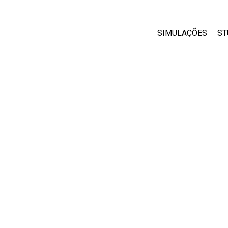
SIMULAÇÕES
ST
All Sims
Física
Matemática
Química
Ciências da Terra
Biologia
Simulações Trad
Customizable Si