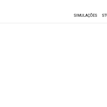
SIMULAÇÕES
ST
All Sims
Física
Matemática
Química
Ciências da Terra
Biologia
Simulações Trad
Customizable Si