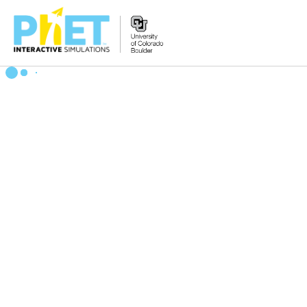
Zoek
de
PhET
Website