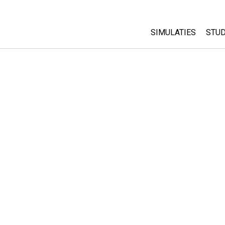
SIMULATIES
STUD
All Sims
Abo
Cu
Fysica
Sta
Wiskunde
Pur
Chemie
Aardrijkskunde
Biologie
Vertaalde simulati
Customizable Sim