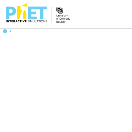
PhET
вэб
хуудаст
Хайх