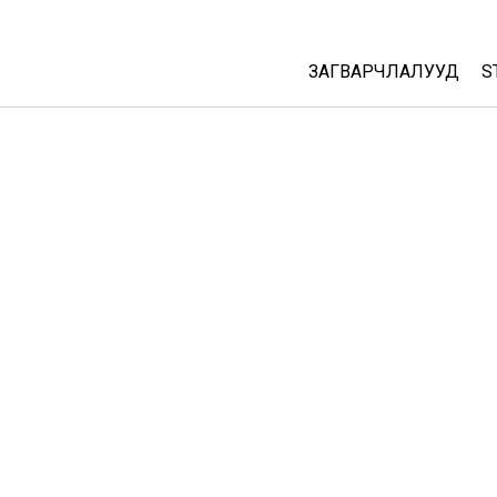
ЗАГВАРЧЛАЛУУД
S
All Sims
Физик
Математик
Хими
Газар зүй
Биологи
Орчуулсан загвар
Customizable Sims