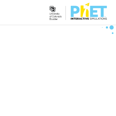
Search
the
PhET
Website