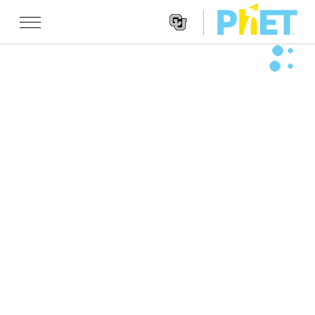
Search
the
PhET
Websit
Website
شێوه کاریه کان
Navigatio
All Sims
STUDIO
فیزیا
About Studio
TEACHING
بیرکاری
Customizable Sims
گه ڕان له ناوچالاکیه کان
تۆژینه وه
کیمیا
Start a Free Trial
Contribute an Activity
INITIATIVES
زانستی زه وی
Purchase a License
Activity Contribution Guidelines
Inclusive Design
چوونه‌ ژووره‌وه‌ / تۆمار کردن
ژیناسی
Virtual Workshops
PhET Global
چوونه‌ ژووره‌وه‌ / تۆمار کردن
شێوه کاریه کانی وه رگێڕاو
Professional Learning with PhET
Data Fluency