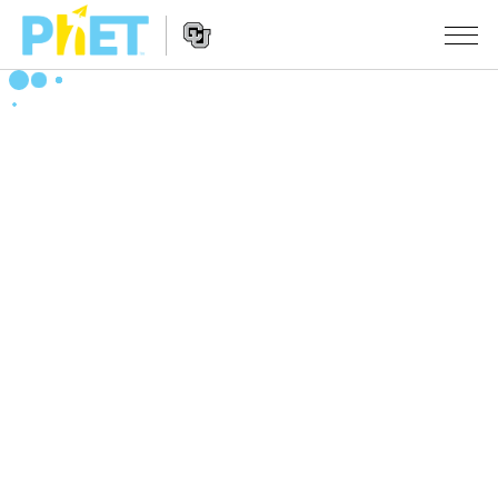
PhET
웹
사
웹
시뮬레이션
이
사
트
이
모든 심(Sims)
STUDIO
검
트
색
탐
About Studio
수업
물리학
색
Customizable Sims
수학 및 통계학
활동 검색
연구
Start a Free Trial
화학
당신의 활동을 공유하세요.
시도/주도권
Purchase a License
지구 및 우주
활동 기여 지침
포용적 디자인
로그인/등록
생물학
가상 워크숍
PhET 글로벌
로그인/등록
번역된 시뮬레이션
Professional Learning with PhET
Data Fluency