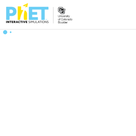
PhET
웹
사
이
트
검
색