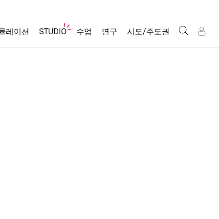
웹
뮬레이션
STUDIO
수업
연구
시도/주도권
사
이
트
About Studio
모든 심(Sims)
활동 검색
포용적 디자인
인
인
탐
Customizable Sims
당신의 활동을 공유하세요.
PhET 글로벌
색
물리학
Start a Free Trial
활동 기여 지침
Data Fluency
수학 및 통계학
Purchase a License
STEM Ed의 DEIB
가상 워크숍
화학
SceneryStack OSE
Professional Learning with PhET
지구 및 우주
Impact Report
Teaching with PhET
생물학
번역된 시뮬레이션
Customizable Sims