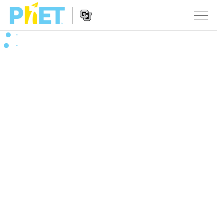
PhET
웹
사
웹
시뮬레이션
이
사
트
이
모든 심(Sims)
STUDIO
검
트
색
탐
About Studio
수업
물리학
색
Customizable Sims
수학 및 통계학
활동 검색
연구
Start a Free Trial
화학
당신의 활동을 공유하세요.
시도/주도권
Purchase a License
지구 및 우주
활동 기여 지침
포용적 디자인
로그인/등록
생물학
가상 워크숍
PhET 글로벌
로그인/등록
번역된 시뮬레이션
Professional Learning with PhET
Data Fluency