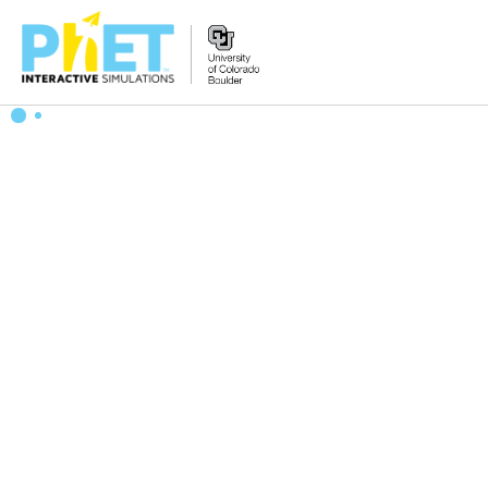
PhET
웹
사
이
트
검
색