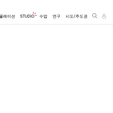
웹
뮬레이션
STUDIO
수업
연구
시도/주도권
사
이
트
About Studio
모든 심(Sims)
활동 검색
포용적 디자인
인
인
탐
Customizable Sims
당신의 활동을 공유하세요.
PhET 글로벌
색
물리학
Start a Free Trial
활동 기여 지침
Data Fluency
수학 및 통계학
Purchase a License
STEM Ed의 DEIB
가상 워크숍
화학
SceneryStack OSE
Professional Learning with PhET
지구 및 우주
Impact Report
Teaching with PhET
생물학
번역된 시뮬레이션
Customizable Sims