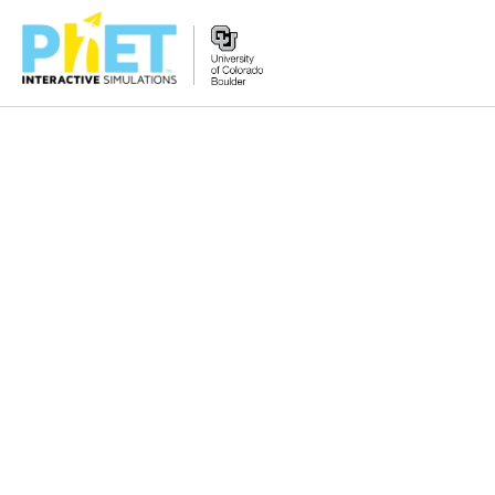
PhET
웹
사
이
트
검
색