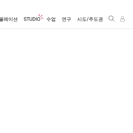
웹
뮬레이션
STUDIO
수업
연구
시도/주도권
사
이
트
About Studio
모든 심(Sims)
활동 검색
포용적 디자인
인
인
탐
Customizable Sims
당신의 활동을 공유하세요.
PhET 글로벌
색
물리학
Start a Free Trial
활동 기여 지침
Data Fluency
수학 및 통계학
Purchase a License
STEM Ed의 DEIB
가상 워크숍
화학
SceneryStack OSE
Professional Learning with PhET
지구 및 우주
Impact Report
Teaching with PhET
생물학
번역된 시뮬레이션
Customizable Sims