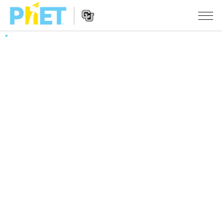
PhET
웹
사
웹
시뮬레이션
이
사
트
이
모든 심(Sims)
STUDIO
검
트
색
탐
About Studio
수업
물리학
색
Customizable Sims
수학 및 통계학
활동 검색
연구
Start a Free Trial
화학
당신의 활동을 공유하세요.
시도/주도권
Purchase a License
지구 및 우주
활동 기여 지침
포용적 디자인
로그인/등록
생물학
가상 워크숍
PhET 글로벌
로그인/등록
번역된 시뮬레이션
Professional Learning with PhET
Data Fluency