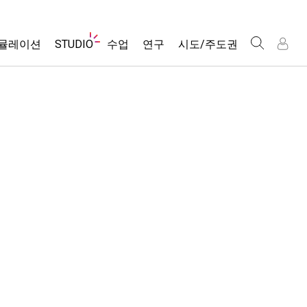
웹
뮬레이션
STUDIO
수업
연구
시도/주도권
사
이
트
About Studio
모든 심(Sims)
활동 검색
포용적 디자인
인
인
탐
Customizable Sims
당신의 활동을 공유하세요.
PhET 글로벌
색
물리학
Start a Free Trial
활동 기여 지침
Data Fluency
수학 및 통계학
Purchase a License
STEM Ed의 DEIB
가상 워크숍
화학
SceneryStack OSE
Professional Learning with PhET
지구 및 우주
Impact Report
Teaching with PhET
생물학
번역된 시뮬레이션
Customizable Sims