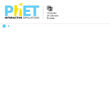
PhET
웹
사
이
트
검
색