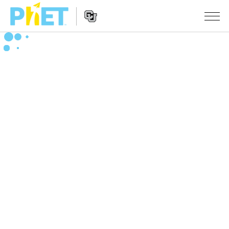
PhET
웹
사
웹
시뮬레이션
이
사
트
이
모든 심(Sims)
STUDIO
검
트
색
탐
About Studio
수업
물리학
색
Customizable Sims
수학 및 통계학
활동 검색
연구
Start a Free Trial
화학
당신의 활동을 공유하세요.
시도/주도권
Purchase a License
지구 및 우주
활동 기여 지침
포용적 디자인
로그인/등록
생물학
가상 워크숍
PhET 글로벌
로그인/등록
번역된 시뮬레이션
Professional Learning with PhET
Data Fluency