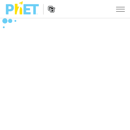
PhET
웹
사
웹
시뮬레이션
이
사
트
이
모든 심(Sims)
STUDIO
검
트
색
탐
About Studio
수업
물리학
색
Customizable Sims
수학 및 통계학
활동 검색
연구
Start a Free Trial
화학
당신의 활동을 공유하세요.
시도/주도권
Purchase a License
지구 및 우주
활동 기여 지침
포용적 디자인
로그인/등록
생물학
가상 워크숍
PhET 글로벌
로그인/등록
번역된 시뮬레이션
Professional Learning with PhET
Data Fluency