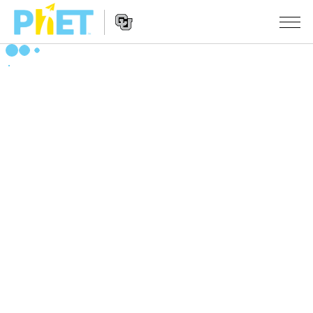
PhET
웹
사
웹
시뮬레이션
이
사
트
이
모든 심(Sims)
STUDIO
검
트
색
탐
About Studio
수업
물리학
색
Customizable Sims
수학 및 통계학
활동 검색
연구
Start a Free Trial
화학
당신의 활동을 공유하세요.
시도/주도권
Purchase a License
지구 및 우주
활동 기여 지침
포용적 디자인
로그인/등록
생물학
가상 워크숍
PhET 글로벌
로그인/등록
번역된 시뮬레이션
Professional Learning with PhET
Data Fluency