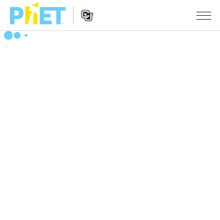
PhET
웹
사
웹
시뮬레이션
이
사
트
이
모든 심(Sims)
STUDIO
검
트
색
탐
About Studio
수업
물리학
색
Customizable Sims
수학 및 통계학
활동 검색
연구
Start a Free Trial
화학
당신의 활동을 공유하세요.
시도/주도권
Purchase a License
지구 및 우주
활동 기여 지침
포용적 디자인
로그인/등록
생물학
가상 워크숍
PhET 글로벌
로그인/등록
번역된 시뮬레이션
Professional Learning with PhET
Data Fluency