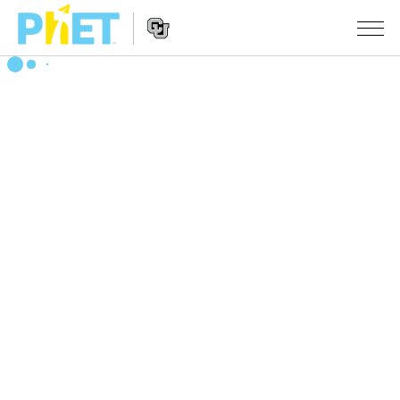
PhET
웹
사
웹
시뮬레이션
이
사
트
이
모든 심(Sims)
STUDIO
검
트
색
탐
About Studio
수업
물리학
색
Customizable Sims
수학 및 통계학
활동 검색
연구
Start a Free Trial
화학
당신의 활동을 공유하세요.
시도/주도권
Purchase a License
지구 및 우주
활동 기여 지침
포용적 디자인
로그인/등록
생물학
가상 워크숍
PhET 글로벌
로그인/등록
번역된 시뮬레이션
Professional Learning with PhET
Data Fluency