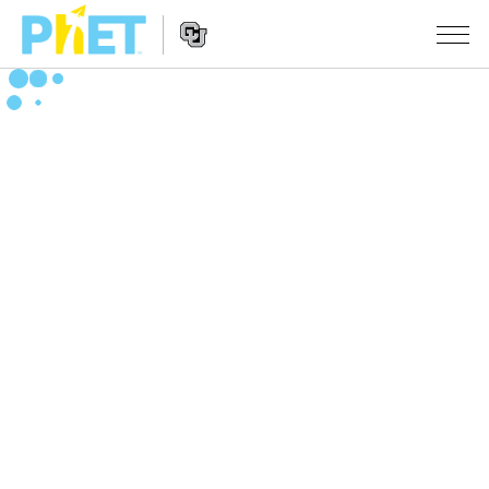
PhET
웹
사
웹
시뮬레이션
이
사
트
이
모든 심(Sims)
STUDIO
검
트
색
탐
About Studio
수업
물리학
색
Customizable Sims
수학 및 통계학
활동 검색
연구
Start a Free Trial
화학
당신의 활동을 공유하세요.
시도/주도권
Purchase a License
지구 및 우주
활동 기여 지침
포용적 디자인
로그인/등록
생물학
가상 워크숍
PhET 글로벌
로그인/등록
번역된 시뮬레이션
Professional Learning with PhET
Data Fluency